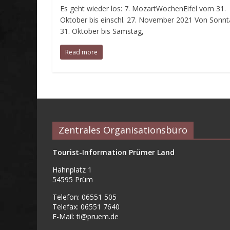
Es geht wieder los: 7. MozartWochenEifel vom 31.
Oktober bis einschl. 27. November 2021 Von Sonnt
31. Oktober bis Samstag,
Read more
Zentrales Organisationsbüro
Tourist-Information Prümer Land
Hahnplatz 1
54595 Prüm
Telefon: 06551 505
Telefax: 06551 7640
E-Mail:
ti@pruem.de